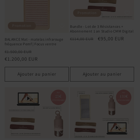
Promotion
Promotion
Bundle - Lot de 3 Résistances +
Abonnement 1 an Studio CMM Digital
Prix
Prix
€95,00 EUR
€114,00 EUR
BALANCE Mat - matelas infrarouge
fréquence Pemf | Focus ventre
habituel
promotionnel
Prix
Prix
€1.500,00 EUR
habituel
€1.200,00 EUR
promotionnel
Ajouter au panier
Ajouter au panier