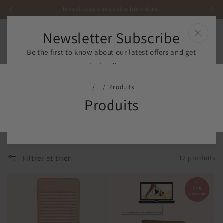
et
Investissez dans votre bien-être
passer
au
contenu
Newsletter Subscribe
Panier
Be the first to know about our latest offers and get
exclusive discounts.
Produits
E-mail
Produits
By signing up for email, you agree to our
Terms of Service
and
Privacy Policy
.
Filtrer et trier
12 produits