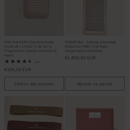
MINI Mat PEMF Charlotte Muller
POWER Mat - matelas infrarouge
30x30 cm | 2 Coils | 1–99 Hz | 9
fréquence PEMF | Full Body
Programmes | Haute Intensité 24
récupération relaxation
Gauss
Prix
€1.800,00 EUR
10
(10)
habituel
total
Prix
€399,00 EUR
des
critiques
habituel
Choisir des options
Ajouter au panier