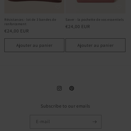
Saver - la pochette de vos essentiels
Résistances - lot de 3 bandes de
renforcement
Prix
€24,00 EUR
Prix
€24,00 EUR
habituel
habituel
Ajouter au panier
Ajouter au panier
Instagram
Pinterest
Subscribe to our emails
E-mail